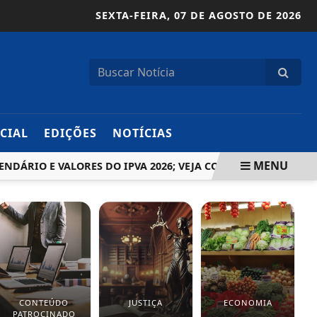
SEXTA-FEIRA,
07 DE AGOSTO DE 2026
CIAL
EDIÇÕES
NOTÍCIAS
MENU
IO E VALORES DO IPVA 2026; VEJA COMO CONSULTAR
DE
CONTEÚDO
JUSTIÇA
ECONOMIA
PATROCINADO