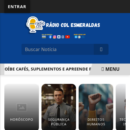
ENTRAR
MENU
ROÍBE CAFÉS, SUPLEMENTOS E APREENDE PRODUTOS IRREGU
EM ALTA
HORÓSCOPO
SEGURANÇA
DIREITOS
TECN
PÚBLICA
HUMANOS
IN