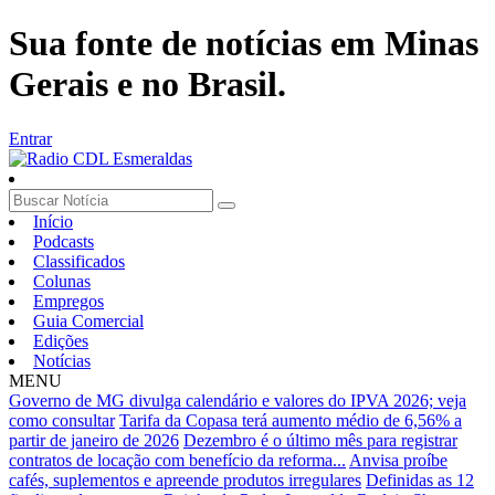
Sua fonte de notícias em Minas
Gerais e no Brasil.
Entrar
Início
Podcasts
Classificados
Colunas
Empregos
Guia Comercial
Edições
Notícias
MENU
Governo de MG divulga calendário e valores do IPVA 2026; veja
como consultar
Tarifa da Copasa terá aumento médio de 6,56% a
partir de janeiro de 2026
Dezembro é o último mês para registrar
contratos de locação com benefício da reforma...
Anvisa proíbe
cafés, suplementos e apreende produtos irregulares
Definidas as 12