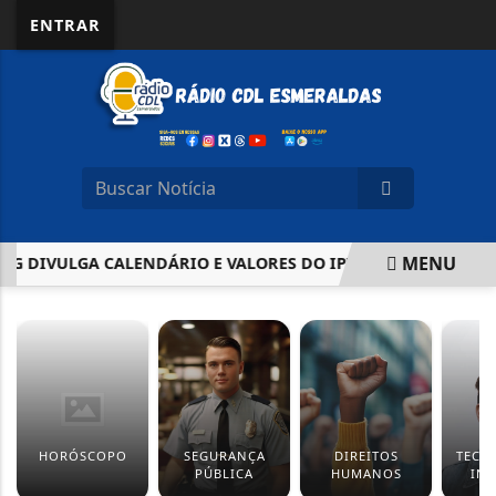
ENTRAR
MENU
DIVULGA CALENDÁRIO E VALORES DO IPVA 2026; VEJA COMO
EM ALTA
HORÓSCOPO
SEGURANÇA
DIREITOS
TECN
PÚBLICA
HUMANOS
IN