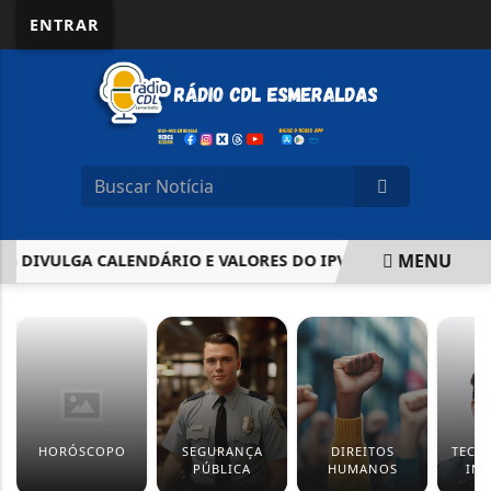
ENTRAR
MENU
IVULGA CALENDÁRIO E VALORES DO IPVA 2026; VEJA COMO 
EM ALTA
HORÓSCOPO
SEGURANÇA
DIREITOS
TECN
PÚBLICA
HUMANOS
IN