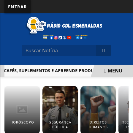
ENTRAR
MENU
CAFÉS, SUPLEMENTOS E APREENDE PRODUTOS IRREGULARES
EM ALTA
HORÓSCOPO
SEGURANÇA
DIREITOS
TECN
PÚBLICA
HUMANOS
IN