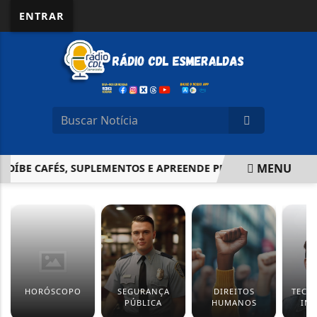
ENTRAR
MENU
ROÍBE CAFÉS, SUPLEMENTOS E APREENDE PRODUTOS IRREGUL
EM ALTA
HORÓSCOPO
SEGURANÇA
DIREITOS
TECN
PÚBLICA
HUMANOS
IN