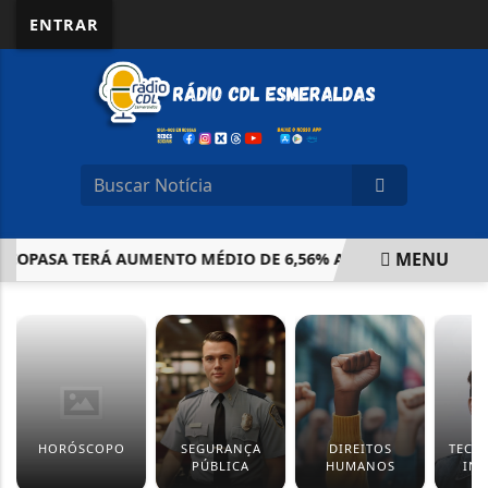
ENTRAR
MENU
 COPASA TERÁ AUMENTO MÉDIO DE 6,56% A PARTIR DE JANEIR
EM ALTA
HORÓSCOPO
SEGURANÇA
DIREITOS
TECN
PÚBLICA
HUMANOS
IN