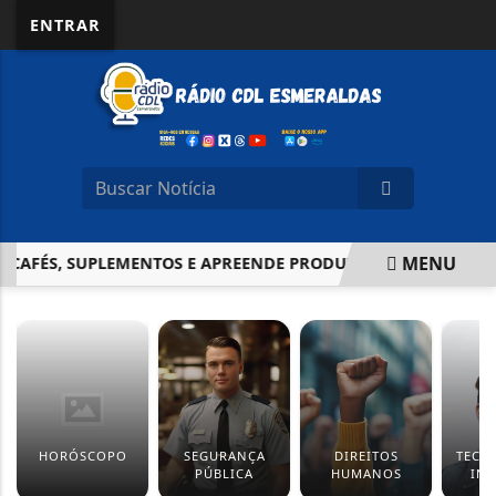
ENTRAR
MENU
CAFÉS, SUPLEMENTOS E APREENDE PRODUTOS IRREGULARES
EM ALTA
HORÓSCOPO
SEGURANÇA
DIREITOS
TECN
PÚBLICA
HUMANOS
IN