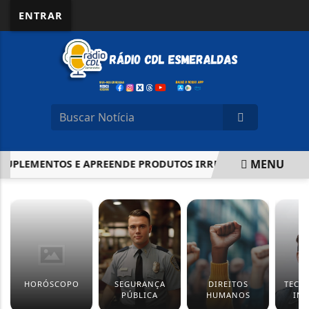
ENTRAR
MENU
SUPLEMENTOS E APREENDE PRODUTOS IRREGULARES
GOVER
EM ALTA
HORÓSCOPO
SEGURANÇA
DIREITOS
TECN
PÚBLICA
HUMANOS
IN