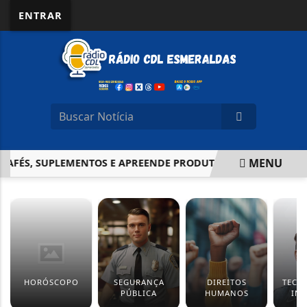
ENTRAR
MENU
FÉS, SUPLEMENTOS E APREENDE PRODUTOS IRREGULARES
EM ALTA
HORÓSCOPO
SEGURANÇA
DIREITOS
TECN
PÚBLICA
HUMANOS
IN