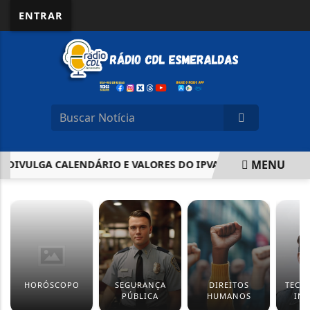
ENTRAR
MENU
VULGA CALENDÁRIO E VALORES DO IPVA 2026; VEJA COMO CO
EM ALTA
HORÓSCOPO
SEGURANÇA
DIREITOS
TECN
PÚBLICA
HUMANOS
IN