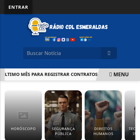
ENTRAR
MENU
LTIMO MÊS PARA REGISTRAR CONTRATOS DE LOCAÇÃO COM BE
EM ALTA
HORÓSCOPO
SEGURANÇA
DIREITOS
TECN
PÚBLICA
HUMANOS
IN