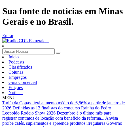
Sua fonte de notícias em Minas
Gerais e no Brasil.
Entrar
Início
Podcasts
Classificados
Colunas
Empregos
Guia Comercial
Edições
Notícias
MENU
Tarifa da Copasa terá aumento médio de 6,56% a partir de janeiro de
2026
Definidas as 12 finalistas do concurso Rainha do Pedro
Leopoldo Rodeio Show 2026
Dezembro é o último mês para
registrar contratos de locação com benefício da reforma...
Anvisa
proíbe cafés, suplementos e apreende produtos irregulares
Governo