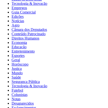
Tecnologia & Inovação
Empregos
Guia Comercial
Edições
Notícias
Agro
Câmara dos Deputados
Conteúdo Patrocinado
Direitos Humanos
Economia
Educação
Entretenimento
Esportes
Geral
Horóscopo
Justiça
Mundo
Saúde
Segurança Pública
Tecnologia & Inovação
Futebol
Colunistas
Notas
Desaparecidos
Esclarecimentos